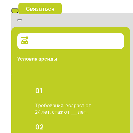
Связаться
Условия аренды
01
Требования: возраст от
24 лет, стаж от __ лет.
02