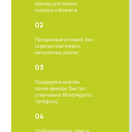
аренду для личных
поездок и бизнеса.
02
Прозрачные условия: без
скрытых платежей и
непонятных доплат.
03
Поддержка на всём
сроке аренды: быстро
отвечаем в WhatsApp/по
телефону.
04
Удобная выдача: офис в