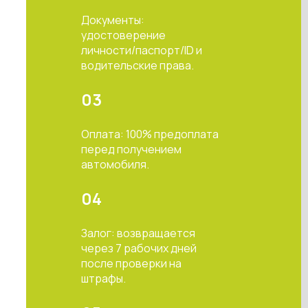
Документы:
удостоверение
личности/паспорт/ID и
водительские права.
03
Оплата: 100% предоплата
перед получением
автомобиля.
04
Залог: возвращается
через 7 рабочих дней
после проверки на
штрафы.