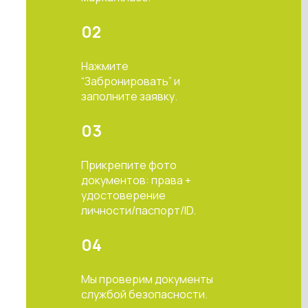
02
Нажмите
“Забронировать” и
заполните заявку.
03
Прикрепите фото
документов: права +
удостоверение
личности/паспорт/ID.
04
Мы проверим документы
службой безопасности.