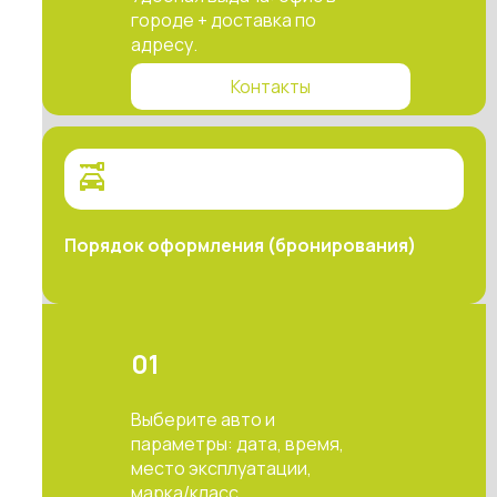
городе + доставка по
адресу.
Контакты
Порядок оформления (бронирования)
01
Выберите авто и
параметры: дата, время,
место эксплуатации,
марка/класс.