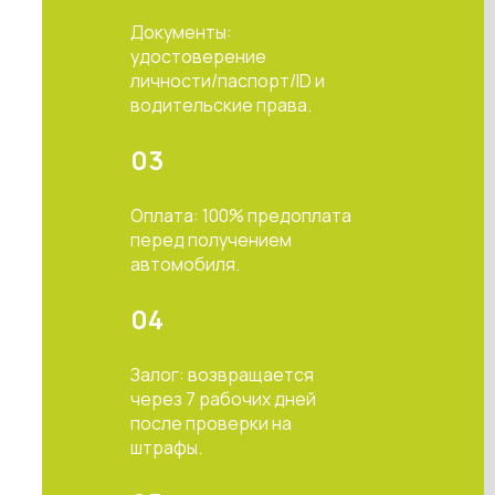
Документы:
удостоверение
личности/паспорт/ID и
водительские права.
03
Оплата: 100% предоплата
перед получением
автомобиля.
04
Залог: возвращается
через 7 рабочих дней
после проверки на
штрафы.