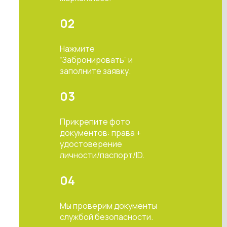
02
Нажмите
“Забронировать” и
заполните заявку.
03
Прикрепите фото
документов: права +
удостоверение
личности/паспорт/ID.
04
Мы проверим документы
службой безопасности.