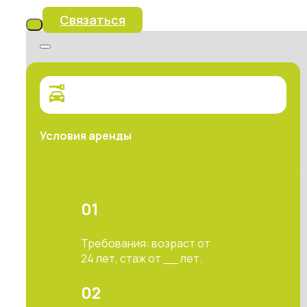
Связаться
Условия аренды
01
Требования: возраст от
24 лет, стаж от __ лет.
02