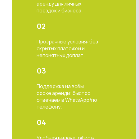
аренду для личных
поездок и бизнеса.
02
Прозрачные условия: без
скрытых платежей и
непонятных доплат.
03
Поддержка на всём
сроке аренды: быстро
отвечаем в WhatsApp/по
телефону.
04
Удобная выдача: офис в