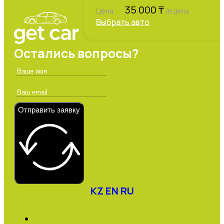
Проходимость и ро
35 000
₸
Современный и мо
Цена
/в день
Выбрать авто
Спортивный и элег
Остались вопросы?
Отправить заявку
KZ
EN
RU