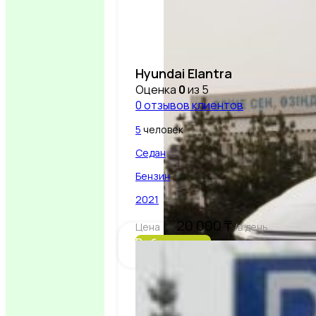
Hyundai Elantra
Оценка
0
из 5
0
отзывов клиентов
5
человек
Седан
Бензин
2021
20 000
₸
Цена
/в день
Выбрать авто