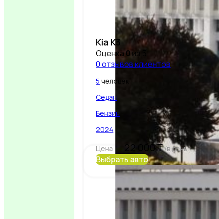
Kia K3
Оценка
0
из 5
0
отзывов клиентов
5
человек
Седан
Бензин
2024
22 000
₸
Цена
/в день
Выбрать авто