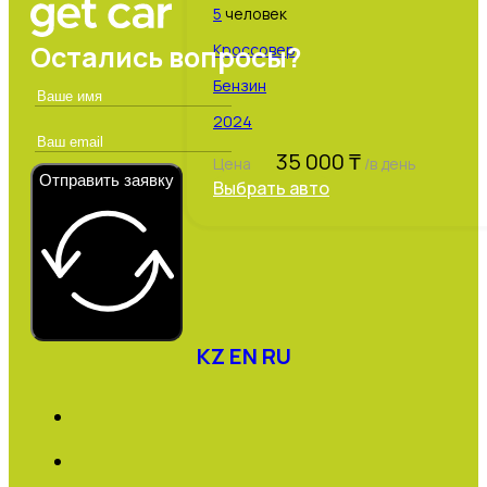
5
человек
Остались вопросы?
Кроссовер
Бензин
2024
35 000
₸
Цена
/в день
Отправить заявку
Выбрать авто
KZ
EN
RU