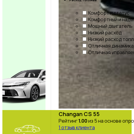
Комфорт и статус
Комфортный и над
Мощный двигатель
Низкий расход
Низкий расход топ
Отличная динамика
Отличная управля
Отличная экономи
Повышенная прохо
Средний расход то
Стильный и эконом
Экономичный расх
Элегантный и экон
Эталон комфорта и
Максимальная про
Мощный и надежны
Changan CS 55
Проходимость и ро
Рейтинг
1.00
из 5 на основе опр
Современный и мо
1
отзыв клиента
Спортивный и элег