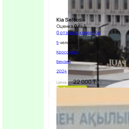
Kia Seltos
Оценка
0
из 5
0
отзывов клиентов
Processed with VSCO with s
5
человек
Кроссовер
Бензин
2024
22 000
₸
Цена
/в день
Выбрать авто
Processed with VSCO with s