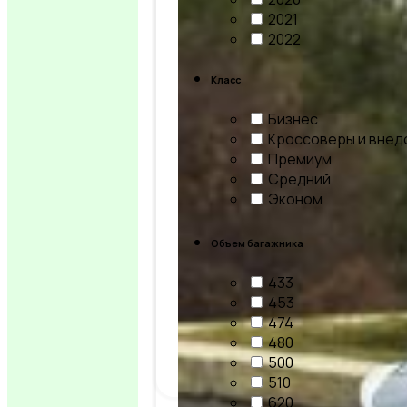
2021
2022
2024
Класс
Бизнес
Кроссоверы и внед
Changan X5 Plus
Премиум
Оценка
0
из 5
Средний
0
отзывов клиентов
Эконом
5
человек
Объем багажника
Кроссовер
Бензин
433
453
2024
474
25 000
₸
480
Цена
/в день
500
Выбрать авто
510
620